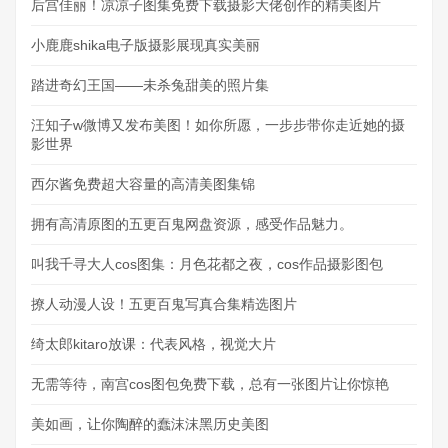
后宫佳丽！凉凉子图集免费下载摄影大佬创作的精美图片
小鹿鹿shika电子版摄影展现真实美丽
踏进奇幻王国——未杀兔甜美的照片集
汪知子w微博又发布美图！如你所愿，一步步带你走近她的摄
影世界
西尔酱免费超大容量的高清美图集锦
拥有高清原图的五更百鬼网盘资源，感受作品魅力。
叫我千寻大人cos图集：月色花都之夜，cos作品摄影图包
撩人动漫人设！五更百鬼写真合集精选图片
绮太郎kitaro放课：代表风格，视觉大片
无需等待，南宫cos图包免费下载，总有一张图片让你惊艳
美如画，让你陶醉的蠢沫沫黑历史美图