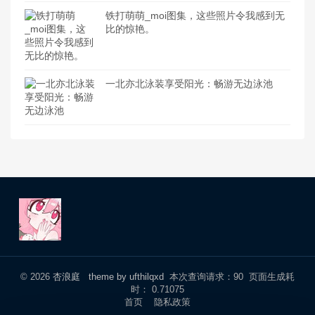
铁打萌萌_moi图集，这些照片令我感到无
比的惊艳。
一北亦北泳装享受阳光：畅游无边泳池
© 2026
杏浪庭
theme by ufthilqxd
本次查询请求：90 页面生成耗
时： 0.71075
首页
隐私政策