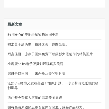
最新文章
独具匠心的美图录魔物喵原图更新
抱走莫子黑历史，摄影之美，原图呈现。
后宫佳丽！凉凉子图集免费下载摄影大佬创作的精美图片
小鹿鹿shika电子版摄影展现真实美丽
踏进奇幻王国——未杀兔甜美的照片集
汪知子w微博又发布美图！如你所愿，一步步带你走近她的摄
影世界
西尔酱免费超大容量的高清美图集锦
拥有高清原图的五更百鬼网盘资源，感受作品魅力。