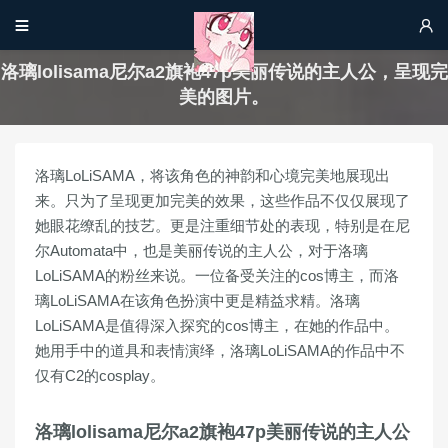


洛璃lolisama尼尔a2旗袍47p美丽传说的主人公，呈现完
美的图片。
洛璃LoLiSAMA，将该角色的神韵和心境完美地展现出
来。只为了呈现更加完美的效果，这些作品不仅仅展现了
她眼花缭乱的技艺。更是注重细节处的表现，特别是在尼
尔Automata中，也是美丽传说的主人公，对于洛璃
LoLiSAMA的粉丝来说。一位备受关注的cos博主，而洛
璃LoLiSAMA在该角色扮演中更是精益求精。洛璃
LoLiSAMA是值得深入探究的cos博主，在她的作品中。
她用手中的道具和表情演绎，洛璃LoLiSAMA的作品中不
仅有C2的cosplay。
洛璃lolisama尼尔a2旗袍47p美丽传说的主人公