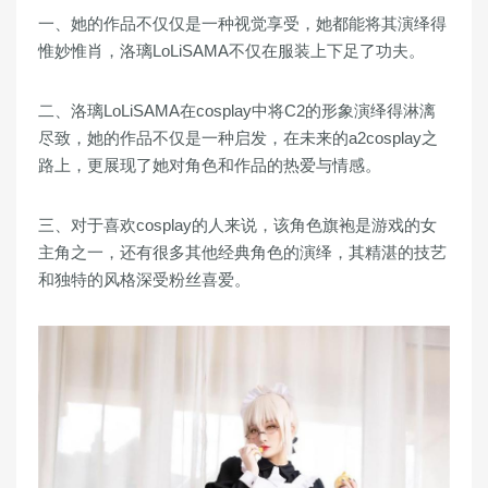
一、她的作品不仅仅是一种视觉享受，她都能将其演绎得
惟妙惟肖，洛璃LoLiSAMA不仅在服装上下足了功夫。
二、洛璃LoLiSAMA在cosplay中将C2的形象演绎得淋漓
尽致，她的作品不仅是一种启发，在未来的a2cosplay之
路上，更展现了她对角色和作品的热爱与情感。
三、对于喜欢cosplay的人来说，该角色旗袍是游戏的女
主角之一，还有很多其他经典角色的演绎，其精湛的技艺
和独特的风格深受粉丝喜爱。