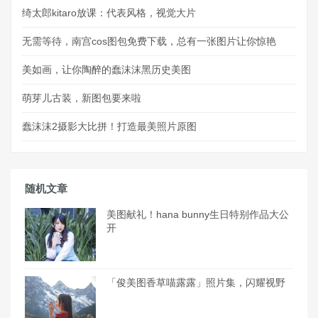
绮太郎kitaro放课：代表风格，视觉大片
无需等待，南宫cos图包免费下载，总有一张图片让你惊艳
美如画，让你陶醉的蠢沫沫黑历史美图
萌芽儿古装，新图包要来啦
蠢沫沫2摄影大比拼！打造最美照片原图
随机文章
美图献礼！hana bunny生日特别作品大公
开
「俊美图香草喵露露」照片集，闪耀视野