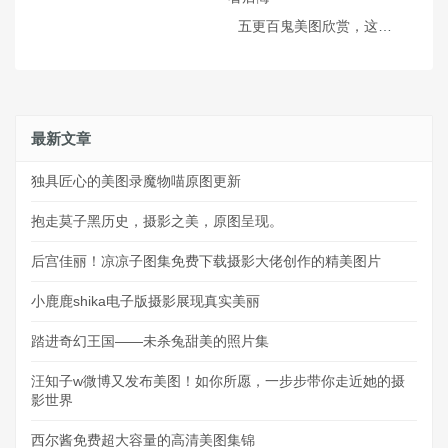
五更百鬼美图欣赏，这些cos作品真的太有创意了，不看后悔
最新文章
独具匠心的美图录魔物喵原图更新
抱走莫子黑历史，摄影之美，原图呈现。
后宫佳丽！凉凉子图集免费下载摄影大佬创作的精美图片
小鹿鹿shika电子版摄影展现真实美丽
踏进奇幻王国——未杀兔甜美的照片集
汪知子w微博又发布美图！如你所愿，一步步带你走近她的摄
影世界
西尔酱免费超大容量的高清美图集锦