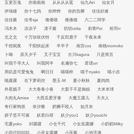
五更百鬼
亦南南南
从从从从鸾
仙九Airi
仙女月
伊珞瞳
你十七鸽
你烨烨
你的负卿
佳佳好难
佳佳酱
佳爷sja
倦倦喵
倦倦猫
六二二同学
冯木木
凉凉子
凛子酱
切切celia
刺青Poi
前羽rr
北之北
十万珍吱伏特
千反田鹿子
千夜未来
千煌弑夜
千阳快起床
半半子
南宫cos
南桃momoko
卜呦
原天夕子
叉子宝宝
古川kagura
只是简言
叫我千寻大人
叫我阿半
名濑弥七
君珺un
周叽是可爱兔兔
啊日日
喵喵梓
喵子nyako
喵小吉
喵露露
在下萝莉控
墨玉-M
夏小秋秋
夏鸽鸽
外星嫣子
大大卷卷小卷
大梨子不是御姐
大米米球
大肉丸Amiee
大西瓜爱牙膏
大魔王露儿
天夫人
奇行家狗崽
奈汐酱
奶狮不咬人
如月灰
妍子坚不可摧
妖君白研
妖少you1
妖少youichi
宅夏yoko
封疆疆
小仓千代
小女巫露娜
小奶糕Milky
小容仔咕咕咕
小巫女露娜
小巫酱
小池流澈