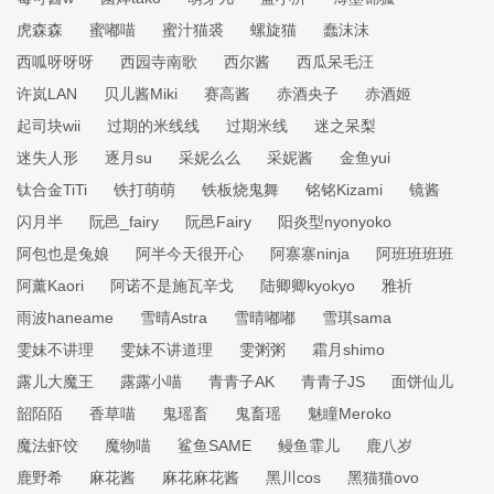
虎森森
蜜嘟喵
蜜汁猫裘
螺旋猫
蠢沫沫
西呱呀呀呀
西园寺南歌
西尔酱
西瓜呆毛汪
许岚LAN
贝儿酱Miki
赛高酱
赤酒央子
赤酒姬
起司块wii
过期的米线线
过期米线
迷之呆梨
迷失人形
逐月su
采妮么么
采妮酱
金鱼yui
钛合金TiTi
铁打萌萌
铁板烧鬼舞
铭铭Kizami
镜酱
闪月半
阮邑_fairy
阮邑Fairy
阳炎型nyonyoko
阿包也是兔娘
阿半今天很开心
阿寨寨ninja
阿班班班班
阿薰Kaori
阿诺不是施瓦辛戈
陆卿卿kyokyo
雅祈
雨波haneame
雪晴Astra
雪晴嘟嘟
雪琪sama
雯妹不讲理
雯妹不讲道理
雯粥粥
霜月shimo
露儿大魔王
露露小喵
青青子AK
青青子JS
面饼仙儿
韶陌陌
香草喵
鬼瑶畜
鬼畜瑶
魅瞳Meroko
魔法虾饺
魔物喵
鲨鱼SAME
鳗鱼霏儿
鹿八岁
鹿野希
麻花酱
麻花麻花酱
黑川cos
黑猫猫ovo