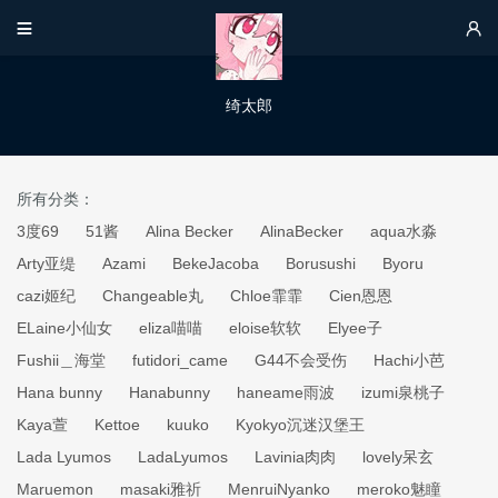


绮太郎
所有分类：
3度69
51酱
Alina Becker
AlinaBecker
aqua水淼
Arty亚缇
Azami
BekeJacoba
Borusushi
Byoru
cazi姬纪
Changeable丸
Chloe霏霏
Cien恩恩
ELaine小仙女
eliza喵喵
eloise软软
Elyee子
Fushii＿海堂
futidori_came
G44不会受伤
Hachi小芭
Hana bunny
Hanabunny
haneame雨波
izumi泉桃子
Kaya萱
Kettoe
kuuko
Kyokyo沉迷汉堡王
Lada Lyumos
LadaLyumos
Lavinia肉肉
lovely呆玄
Maruemon
masaki雅祈
MenruiNyanko
meroko魅瞳