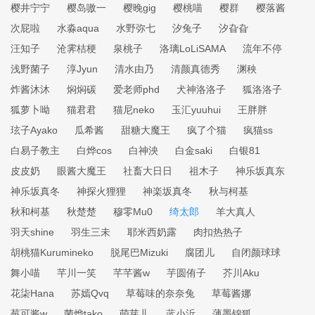
樱井宁宁
樱岛嗷一
樱晚gig
樱桃喵
樱群
樱落酱
次屁啦
水淼aqua
水野弥七
汐兔子
汐旮旮
汪知子
沧霁桔梗
泉桃子
洛璃LoLiSAMA
流年不停
浅野菌子
淳Jyun
清水由乃
清颜真德秀
渊秧
炸酱沐沐
焖焖碳
爱老师phd
犬神洛洛子
狐洛洛子
狐萝卜呦
猫君君
猫尼neko
玉汇yuuhui
王胖胖
玹子Ayako
瓜希酱
甜糖大魔王
疯了个猫
疯猫ss
白易子教主
白烨cos
白神泱
白金saki
白银81
皮皮奶
眼酱大魔王
社畜大日日
祖木子
神乐坂真东
神乐坂真冬
神探火狸狸
神楽坂真冬
秋与柯基
秋和柯基
秋楚楚
穆零Mu0
绮太郎
羊大真人
羽天shine
羽生三未
耶米西奶露
肉扣热热子
胡桃猫Kurumineko
脱尾巴Mizuki
腐团儿
自闭颜球球
舞小喵
芊川一笑
芊芊酱w
芋圆侑子
芥川Aku
花柒Hana
苏嫣Qvq
草莓味的奈奈兔
草莓酱娜
莓可酱w
菌烨tako
萌芽儿
蓝小沂
薄墨锦狐