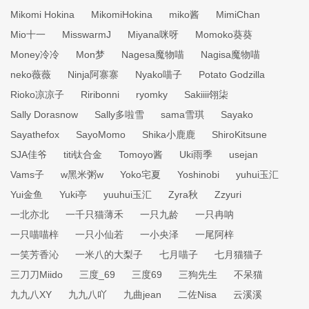
Mikomi Hokina
MikomiHokina
miko酱
MimiChan
Mio十一
MisswarmJ
Miyana咪呀
Momoko葵葵
Money冷冷
Mon梦
Nagesa魔物喵
Nagisa魔物喵
neko薇薇
Ninja阿寨寨
Nyako喵子
Potato Godzilla
Rioko凉凉子
Riribonni
ryomky
Sakiiii翎柒
Sally Dorasnow
Sally多啦雪
sama雪琪
Sayako
Sayathefox
SayoMomo
Shika小鹿鹿
ShiroKitsune
SJA佳爷
titi钛合金
Tomoyo酱
Uki雨季
usejan
Vams子
w黑米粥w
Yoko宅夏
Yoshinobi
yuhui玉汇
Yui金鱼
Yuki亭
yuuhui玉汇
Zyra秋
Zzyuri
一北亦北
一千只猫薄禾
一只九龄
一只冉呐
一只喵喵梓
一只小仙若
一小央泽
一尾阿梓
一笑芳香沁
一米八的大梨子
七月喵子
七月猫猫子
三刀刀Miido
三度_69
三度69
三狗先生
不呆猫
九九八XY
九九八吖
九曲jean
二佐Nisa
云溪溪