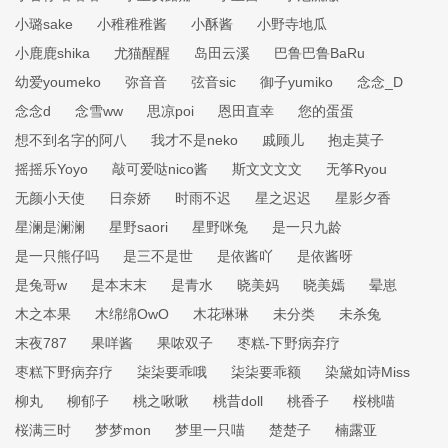
小璐sake
小稚稚稚酱
小酥酱
小野寺地瓜
小鹿鹿shika
尤猫醒醒
岛田云溪
巴鲁巴鲁BaRu
幼爱youmeko
弥音音
弦音sic
御子yumiko
念念_D
念念d
念雪ww
思凉poi
恩田直幸
您的蛋蛋
想不到名字的阿八
我才不是neko
戚顾儿
抱走莫子
摇摇乐Yoyo
敲可爱哒nico酱
斯文文文文
无筝Ryou
无颜小天使
日奈娇
时雨不迟
星之迟迟
星影夕香
星澜是澜澜
星野saori
星野咪兔
是一只九龄
是一只熊仔吗
是三不是世
是依酱吖
是依酱呀
是兔哥w
是本末末
是青水
晓美妈
晓美嫣
晕崽
木之本果
木绵绵OwO
木花琳琳
未分类
未杀兔
末夜787
果咩酱
果哝双子
枣糕-下野病弃疗
枣糕下野病弃疗
柒柒要乖哦
柒柒要乖额
染黛如诗Miss
柳丸
柳郁子
桃之啾啾
桃昔doll
桃香子
桜桃喵
桜满三时
梦梦mon
梦里一只喵
楚楚子
楠露亚