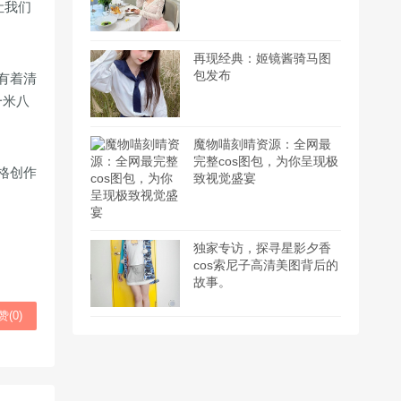
让我们
再现经典：姬镜酱骑马图
包发布
有着清
一米八
魔物喵刻晴资源：全网最
完整cos图包，为你呈现极
格创作
致视觉盛宴
独家专访，探寻星影夕香
cos索尼子高清美图背后的
故事。
赞(
0
)