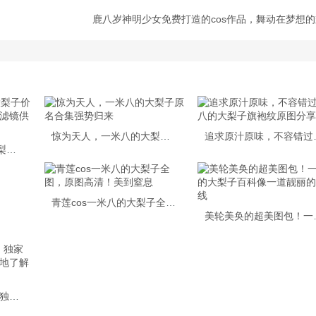
鹿八岁神明少女免费打造的cos作品，舞动在梦想
惊为天人，一米八的大梨子原名合集强势归来
追求原汁原味，
绝美原图「一米八的大梨子价格」震撼呈现，多种色调滤镜供你选择。
青莲cos一米八的大梨子全图，原图高清！美到窒息
美轮美奂的超美
一米八的大梨子2022：独家摄影作品分享，令你完美地了解二次元世界的本质