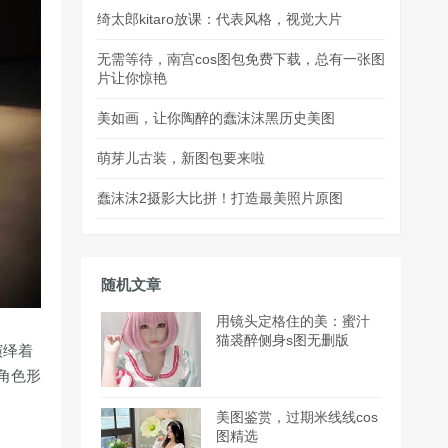
绮太郎kitaro放课：代表风格，视觉大片
无需等待，南宫cos图包免费下载，总有一张图
片让你惊艳
美如画，让你陶醉的蠢沫沫黑历史美图
萌芽儿古装，新图包要来啦
蠢沫沫2摄影大比拼！打造最美照片原图
随机文章
用镜头定格住的美：蜜汁
猫裘醉侧身s图无删版
演绎着
角色形
美图鉴赏，过期米线线cos
图精选