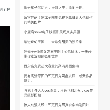
抱走莫子黑历史，摄影之美，原图呈现。
刻了解
后宫佳丽！凉凉子图集免费下载摄影大佬创作
的精美图片
小鹿鹿shika电子版摄影展现真实美丽
踏进奇幻王国——未杀兔甜美的照片集
汪知子w微博又发布美图！如你所愿，一步步
带你走近她的摄影世界
西尔酱免费超大容量的高清美图集锦
拥有高清原图的五更百鬼网盘资源，感受作品
魅力。
叫我千寻大人cos图集：月色花都之夜，cos作
品摄影图包
撩人动漫人设！五更百鬼写真合集精选图片