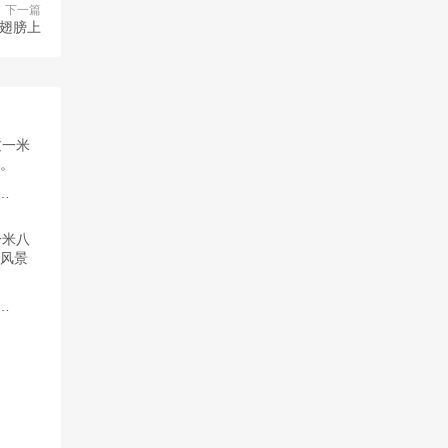
下一篇
的翅膀上
不容错过一米八的大梨子旗袍纹原图分享。
图包！一米八的大梨子百科像一道靓丽的风景线