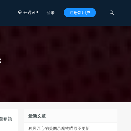
开通VIP
登录
注册新用户


送
最新文章
能够颜
独具匠心的美图录魔物喵原图更新